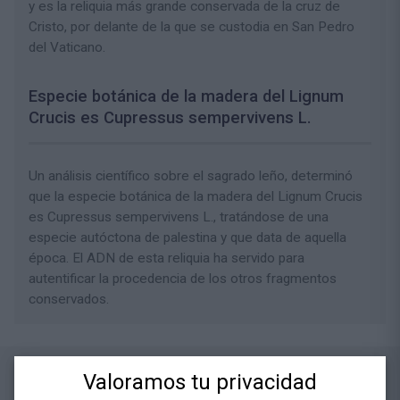
y es la reliquia más grande conservada de la cruz de
Cristo, por delante de la que se custodia en San Pedro
del Vaticano.
Especie botánica de la madera del Lignum
Crucis es Cupressus sempervivens L.
Un análisis científico sobre el sagrado leño, determinó
que la especie botánica de la madera del Lignum Crucis
es Cupressus sempervivens L., tratándose de una
especie autóctona de palestina y que data de aquella
época. El ADN de esta reliquia ha servido para
autentificar la procedencia de los otros fragmentos
conservados.
También te puede interesar:
Valoramos tu privacidad