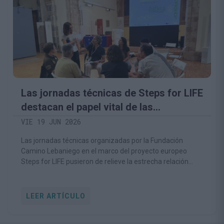
Las jornadas técnicas de Steps for LIFE
destacan el papel vital de las
comunidades rurales en la
VIE 19 JUN 2026
conservación del medio natural
Las jornadas técnicas organizadas por la Fundación
Camino Lebaniego en el marco del proyecto europeo
Steps for LIFE pusieron de relieve la estrecha relación
entre la conservación de la biodiversidad y la viabilidad de
las comunidades rurales
LEER ARTÍCULO