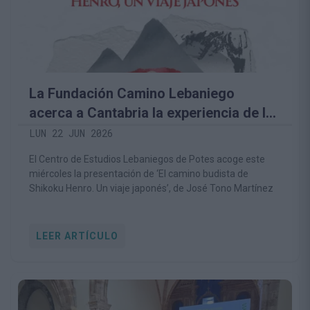
La Fundación Camino Lebaniego
acerca a Cantabria la experiencia de la
gran peregrinación budista de Japón
LUN 22 JUN 2026
El Centro de Estudios Lebaniegos de Potes acoge este
miércoles la presentación de ‘El camino budista de
Shikoku Henro. Un viaje japonés’, de José Tono Martínez
LEER ARTÍCULO