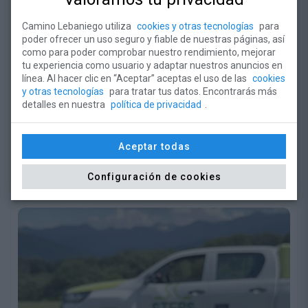
La Fundación Camino Lebaniego
Camino Lebaniego utiliza
cookies y otras tecnologías
para
poder ofrecer un uso seguro y fiable de nuestras páginas, así
participa en el Curso de Verano de la
como para poder comprobar nuestro rendimiento, mejorar
UC sobre patrimonio cultural y turismo
LUN 29 JUN 2026
tu experiencia como usuario y adaptar nuestros anuncios en
línea. Al hacer clic en “Aceptar” aceptas el uso de las
cookies
La directora de la entidad, Pilar G. Bahamonde, impartirá
y otras tecnologías
para tratar tus datos. Encontrarás más
una ponencia sobre el Camino Lebaniego como itinerario
detalles en nuestra
política de privacidad
.
de turismo cultural. El plazo de matrícula finaliza el
próximo 2 de julio.
Aceptar todas
LEER ARTÍCULO
Configuración de cookies