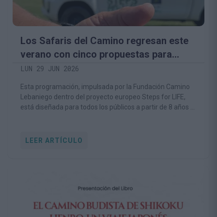
Los Safaris del Camino regresan este
verano con cinco propuestas para
descubrir la biodiversidad del territorio
LUN 29 JUN 2026
lebaniego
Esta programación, impulsada por la Fundación Camino
Lebaniego dentro del proyecto europeo Steps for LIFE,
está diseñada para todos los públicos a partir de 8 años e
invita a conocer la naturaleza desde una perspectiva
respetuosa y educativa.
LEER ARTÍCULO