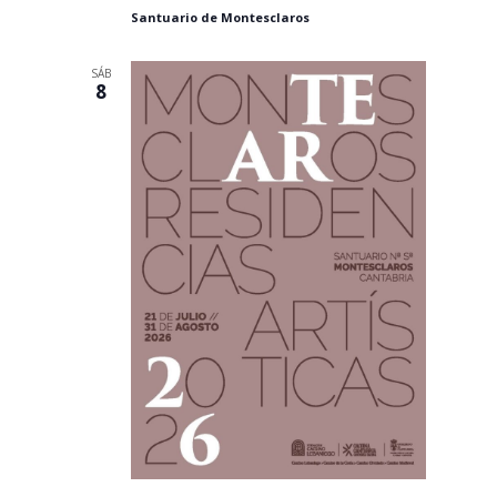
Santuario de Montesclaros
SÁB
8