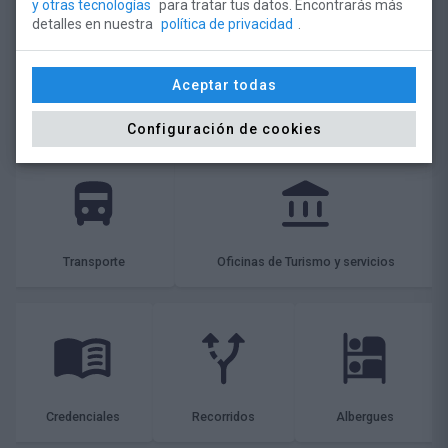
y otras tecnologías
para tratar tus datos. Encontrarás más
detalles en nuestra
política de privacidad
.
Aceptar todas
Monasterio de Santo Toribio
Consejos
¿Dónde dormir?
Configuración de cookies
Transporte
Oficinas de Turismo y servicios
Credenciales
Recorridos
Albergues