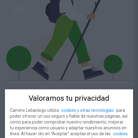
Mapas, Folletos y Publicaciones
Valoramos tu privacidad
Camino Lebaniego utiliza
cookies y otras tecnologías
para
poder ofrecer un uso seguro y fiable de nuestras páginas, así
como para poder comprobar nuestro rendimiento, mejorar
¿Dónde comer?
tu experiencia como usuario y adaptar nuestros anuncios en
línea. Al hacer clic en “Aceptar” aceptas el uso de las
cookies