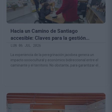
Hacia un Camino de Santiago
accesible: Claves para la gestión
inclusiva del patrimonio jacobeo bajo el
LUN 06 JUL 2026
marco del proyecto ULTREIA SUDOE
La experiencia de la peregrinación jacobea genera un
impacto sociocultural y económico bidireccional entre el
caminante y el territorio. No obstante, para garantizar el
derecho de participación intrínseco a toda persona,
independientemente de su edad, salud o discapacidad,
los modelos de gestión del Camino de Santiago deben
evolucionar hacia el diseño universal. Marta Cano
Fernández
marta@amica.es
Asociación Amica (Cantabria)