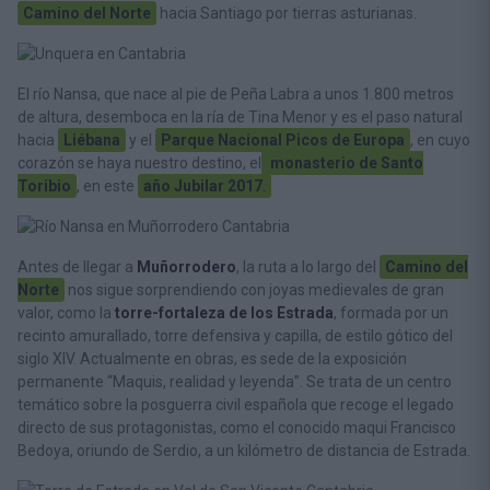
Camino del Norte
hacia Santiago por tierras asturianas.
El río Nansa, que nace al pie de Peña Labra a unos 1.800 metros
de altura, desemboca en la ría de Tina Menor y es el paso natural
hacia
Liébana
y el
Parque Nacional Picos de Europa
, en cuyo
corazón se haya nuestro destino, el
monasterio de Santo
Toribio
, en este
año Jubilar 2017
.
Antes de llegar a
Muñorrodero
, la ruta a lo largo del
Camino del
Norte
nos sigue sorprendiendo con joyas medievales de gran
valor, como la
torre-fortaleza de los Estrada
, formada por un
recinto amurallado, torre defensiva y capilla, de estilo gótico del
siglo XIV. Actualmente en obras, es sede de la exposición
permanente “Maquis, realidad y leyenda”. Se trata de un centro
temático sobre la posguerra civil española que recoge el legado
directo de sus protagonistas, como el conocido maqui Francisco
Bedoya, oriundo de Serdio, a un kilómetro de distancia de Estrada.