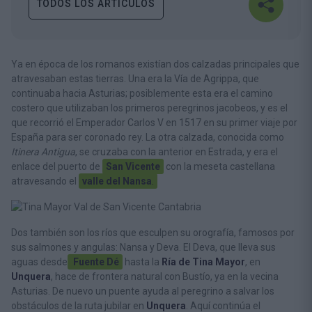
TODOS LOS ARTÍCULOS
Ya en época de los romanos existían dos calzadas principales que
atravesaban estas tierras. Una era la Vía de Agrippa, que
continuaba hacia Asturias; posiblemente esta era el camino
costero que utilizaban los primeros peregrinos jacobeos, y es el
que recorrió el Emperador Carlos V en 1517 en su primer viaje por
España para ser coronado rey. La otra calzada, conocida como
Itinera Antigua
, se cruzaba con la anterior en Estrada, y era el
enlace del puerto de
San Vicente
con la meseta castellana
atravesando el
valle del Nansa
.
Dos también son los ríos que esculpen su orografía, famosos por
sus salmones y angulas: Nansa y Deva. El Deva, que lleva sus
aguas desde
Fuente Dé
hasta la
Ría de Tina Mayor
, en
Unquera
, hace de frontera natural con Bustío, ya en la vecina
Asturias. De nuevo un puente ayuda al peregrino a salvar los
obstáculos de la ruta jubilar en
Unquera
. Aquí continúa el