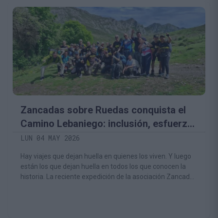
Zancadas sobre Ruedas conquista el
Camino Lebaniego: inclusión, esfuerzo
y emoción hasta Santo Toribio
LUN 04 MAY 2026
Hay viajes que dejan huella en quienes los viven. Y luego
están los que dejan huella en todos los que conocen la
historia. La reciente expedición de la asociación Zancadas
sobre Ruedas por el Camino Lebaniego es uno de esos
ejemplos que recuerdan que la inclusión no es una teoría:
es una realidad que se construye paso a paso, kilómetro a
kilómetro y persona a persona