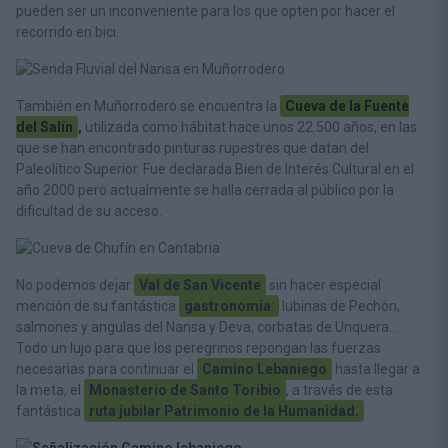
pueden ser un inconveniente para los que opten por hacer el
recorrido en bici.
También en Muñorrodero se encuentra la
Cueva de la Fuente
del Salín
,
utilizada como hábitat hace unos 22.500 años, en las
que se han encontrado pinturas rupestres que datan del
Paleolítico Superior. Fue declarada Bien de Interés Cultural en el
año 2000 pero actualmente se halla cerrada al público por la
dificultad de su acceso.
No podemos dejar
Val de San Vicente
sin hacer especial
mención de su fantástica
gastronomía
:
lubinas de Pechón,
salmones y angulas del Nansa y Deva, corbatas de Unquera…
Todo un lujo para que los peregrinos repongan las fuerzas
necesarias para continuar el
Camino Lebaniego
hasta llegar a
la meta, el
Monasterio de Santo Toribio
, a través de esta
fantástica
ruta jubilar Patrimonio de la Humanidad.