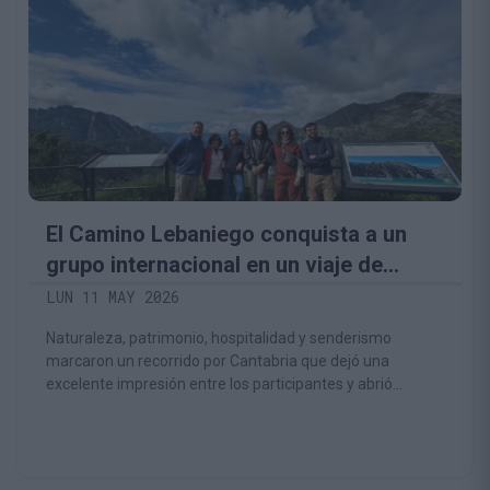
El Camino Lebaniego conquista a un
grupo internacional en un viaje de
prensa lleno de experiencias auténticas
LUN 11 MAY 2026
Naturaleza, patrimonio, hospitalidad y senderismo
marcaron un recorrido por Cantabria que dejó una
excelente impresión entre los participantes y abrió
nuevas oportunidades de colaboración turística
internacional