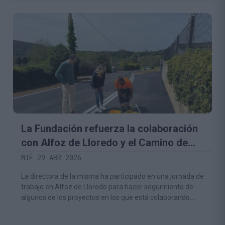
La Fundación refuerza la colaboración
con Alfoz de Lloredo y el Camino de
Santiago de la Costa
MIÉ 29 ABR 2026
La directora de la misma ha participado en una jornada de
trabajo en Alfoz de Lloredo para hacer seguimiento de
algunos de los proyectos en los que está colaborando
para la mejora del itinerario del Camino de Santiago de la
Costa