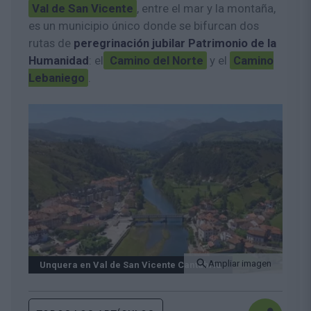
Val de San Vicente
, entre el mar y la montaña,
es un municipio único donde se bifurcan dos
rutas de
peregrinación jubilar Patrimonio de la
Humanidad
: el
Camino del Norte
y el
Camino
Lebaniego
.
Ampliar imagen
Unquera en Val de San Vicente Cantabria
Unq