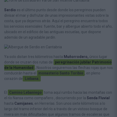
Serdio
es el último punto desde donde los peregrinos pueden
divisar el mar y disfrutar de unas impresionantes vistas sobre la
costa, que ya dejamos atrás. Aquí el peregrino encuentra todos
los servicios esenciales: fuente, bar y albergue abierto todo el año,
ubicado en el edificio de las antiguas escuelas, que dispone
además de un agradable jardín.
Ya solo distan tres kilómetros hasta
Muñorrodero,
único lugar
donde se cruzan dos rutas de
peregrinación jubilar Patrimonio
de la Humanidad
.
Nosotros seguiremos las flechas rojas que nos
conducirán hasta el
monasterio Santo Toribio
, en pleno
corazón de
Liébana.
El
Camino Lebaniego
toma aquí rumbo hacia las montañas con
el río Nansa como compañero , discurriendo por la
Senda Fluvial
hasta
Camijanes
, en Herrerías. Son unos siete kilómetros a lo
largo del tramo inferior del río a través de un vistoso bosque de
rivera sin más dificultades que algunos tramos de escaleras que