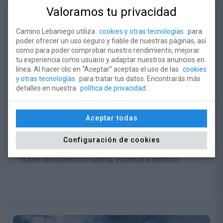
Valoramos tu privacidad
Camino Lebaniego utiliza
cookies y otras tecnologías
para
poder ofrecer un uso seguro y fiable de nuestras páginas, así
como para poder comprobar nuestro rendimiento, mejorar
tu experiencia como usuario y adaptar nuestros anuncios en
línea. Al hacer clic en “Aceptar” aceptas el uso de las
cookies
y otras tecnologías
para tratar tus datos. Encontrarás más
detalles en nuestra
política de privacidad
.
La Fundación Camino Lebaniego y la
diócesis de Oviedo refuerzan la
colaboración en torno a los Caminos
Aceptar todas
MIÉ 27 MAY 2026
del Norte
El encuentro celebrado en Santander pone en valor los
Configuración de cookies
itinerarios históricos que unen Cantabria y Asturias a
través del patrimonio cultural, espiritual e histórico
compartido