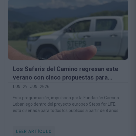
Los Safaris del Camino regresan este
verano con cinco propuestas para
descubrir la biodiversidad del territorio
LUN 29 JUN 2026
lebaniego
Esta programación, impulsada por la Fundación Camino
Lebaniego dentro del proyecto europeo Steps for LIFE,
está diseñada para todos los públicos a partir de 8 años e
invita a conocer la naturaleza desde una perspectiva
respetuosa y educativa.
LEER ARTÍCULO