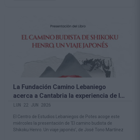
La Fundación Camino Lebaniego
acerca a Cantabria la experiencia de la
gran peregrinación budista de Japón
LUN 22 JUN 2026
El Centro de Estudios Lebaniegos de Potes acoge este
miércoles la presentación de ‘El camino budista de
Shikoku Henro. Un viaje japonés’, de José Tono Martínez