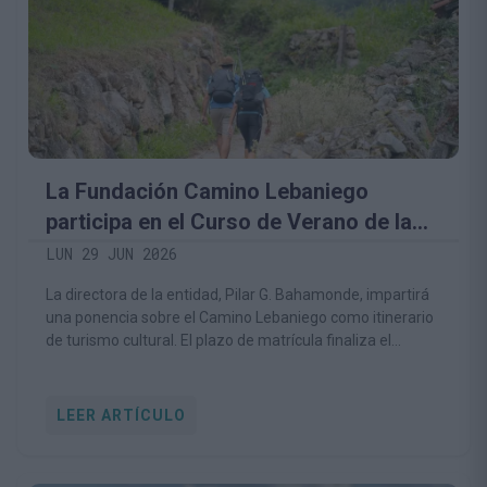
La Fundación Camino Lebaniego
participa en el Curso de Verano de la
UC sobre patrimonio cultural y turismo
LUN 29 JUN 2026
La directora de la entidad, Pilar G. Bahamonde, impartirá
una ponencia sobre el Camino Lebaniego como itinerario
de turismo cultural. El plazo de matrícula finaliza el
próximo 2 de julio.
LEER ARTÍCULO