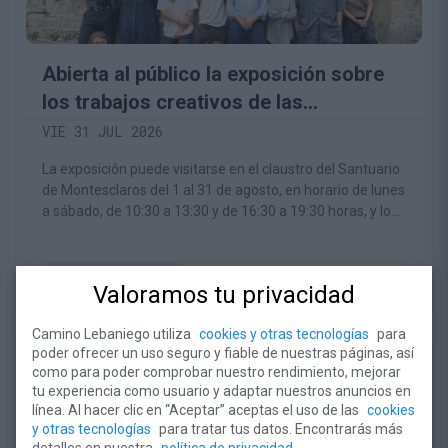
Abierta al público la exposición sobre
los trabajos creativos de las
Residencias Artísticas Montesclaros
VIE 31 JUL 2026
La exposición puede visitarse en el claustro del Santuario
de Montesclaros del 1 al 31 de agosto, en horario de lunes
a sábado, de 10:30 a 13:30 y de 16:30 a 19:30 horas, y los
domingos de 16:30 a 19:30 horas
LEER ARTÍCULO
Valoramos tu privacidad
Camino Lebaniego utiliza
cookies y otras tecnologías
para
poder ofrecer un uso seguro y fiable de nuestras páginas, así
como para poder comprobar nuestro rendimiento, mejorar
tu experiencia como usuario y adaptar nuestros anuncios en
línea. Al hacer clic en “Aceptar” aceptas el uso de las
cookies
y otras tecnologías
para tratar tus datos. Encontrarás más
detalles en nuestra
política de privacidad
.