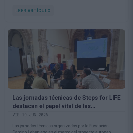
LEER ARTÍCULO
Las jornadas técnicas de Steps for LIFE
destacan el papel vital de las
comunidades rurales en la
VIE 19 JUN 2026
conservación del medio natural
Las jornadas técnicas organizadas por la Fundación
Camino Lebaniego en el marco del proyecto europeo