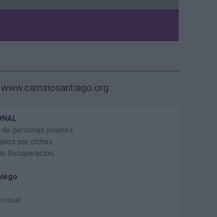
www.caminosantiago.org
ONAL
ón de personas jóvenes
ados por dichas
de Recuperación,
niego
ovisual