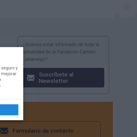
¿Quieres estar informado de toda la
actualidad de la Fundación Camino
Lebaniego?
 seguro y
Suscríbete al
, mejorar
n
Newsletter
.
Formulario de contacto