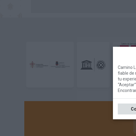
Camino L
fiable de
tu experi
“Aceptar”
Encontra
Co