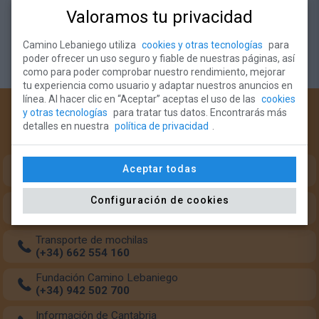
Valoramos tu privacidad
Suscríbete al Newsletter
Camino Lebaniego utiliza
cookies y otras tecnologías
para
poder ofrecer un uso seguro y fiable de nuestras páginas, así
como para poder comprobar nuestro rendimiento, mejorar
tu experiencia como usuario y adaptar nuestros anuncios en
línea. Al hacer clic en “Aceptar” aceptas el uso de las
cookies
¿Necesitas ayuda?
y otras tecnologías
para tratar tus datos. Encontrarás más
detalles en nuestra
política de privacidad
.
Teléfonos de intererés para el peregrino:
Oficina del Peregrino (Monasterio Santo Toribio)
Aceptar todas
(+34) 633 349 684
Configuración de cookies
Oficina del Peregrino (Potes)
(+34) 942 738 126
Transporte de mochilas
(+34) 662 554 160
Fundación Camino Lebaniego
(+34) 942 502 700
Información de Cantabria