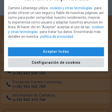
Camino Lebaniego utiliza
cookies y otras tecnologías
para
poder ofrecer un uso seguro y fiable de nuestras páginas, así
como para poder comprobar nuestro rendimiento, mejorar
tu experiencia como usuario y adaptar nuestros anuncios en
¿Necesitas ayuda?
línea. Al hacer clic en “Aceptar” aceptas el uso de las
cookies
y otras tecnologías
para tratar tus datos. Encontrarás más
Teléfonos de intererés para el peregrino:
detalles en nuestra
política de privacidad
.
Oficina del Peregrino (Monasterio Santo Toribio)
(+34) 633 349 684
Aceptar todas
Oficina del Peregrino (Potes)
(+34) 942 738 126
Configuración de cookies
Transporte de mochilas
(+34) 662 554 160
Fundación Camino Lebaniego
(+34) 942 502 700
Información de Cantabria
(+34) 942 310 708