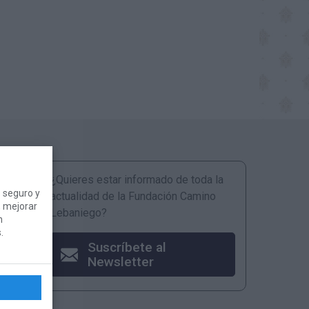
¿Quieres estar informado de toda la
 seguro y
actualidad de la Fundación Camino
, mejorar
Lebaniego?
n
.
Suscríbete al
Newsletter