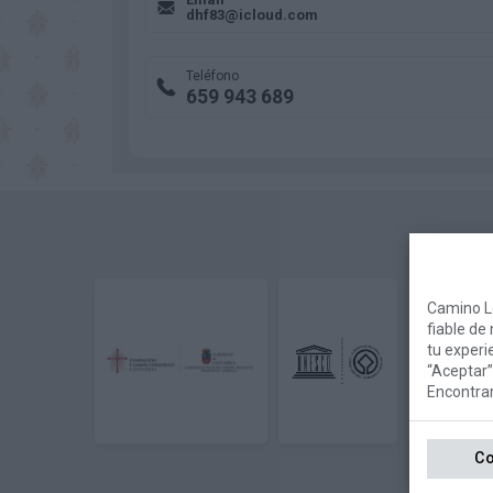
dhf83@icloud.com
Teléfono
659 943 689
Camino L
fiable de
tu experi
“Aceptar”
Encontra
Co