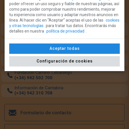
poder ofrecer un uso seguro y fiable de nuestras páginas, así
¿Necesitas ayuda?
como para poder comprobar nuestro rendimiento, mejorar
tu experiencia como usuario y adaptar nuestros anuncios en
Teléfonos de intererés para el peregrino:
línea. Al hacer clic en “Aceptar” aceptas el uso de las
cookies
y otras tecnologías
para tratar tus datos. Encontrarás más
Oficina del Peregrino (Monasterio Santo Toribio)
detalles en nuestra
política de privacidad
.
(+34) 633 349 684
Oficina del Peregrino (Potes)
(+34) 942 738 126
Aceptar todas
Transporte de mochilas
Configuración de cookies
(+34) 662 554 160
Fundación Camino Lebaniego
(+34) 942 502 700
Información de Cantabria
(+34) 942 310 708
Formulario de contacto