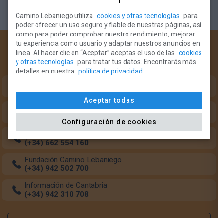
Camino Lebaniego utiliza
cookies y otras tecnologías
para
poder ofrecer un uso seguro y fiable de nuestras páginas, así
como para poder comprobar nuestro rendimiento, mejorar
tu experiencia como usuario y adaptar nuestros anuncios en
¿Necesitas ayuda?
línea. Al hacer clic en “Aceptar” aceptas el uso de las
cookies
y otras tecnologías
para tratar tus datos. Encontrarás más
Teléfonos de intererés para el peregrino:
detalles en nuestra
política de privacidad
.
Oficina del Peregrino (Monasterio Santo Toribio)
(+34) 633 349 684
Aceptar todas
Oficina del Peregrino (Potes)
(+34) 942 738 126
Configuración de cookies
Transporte de mochilas
(+34) 662 554 160
Fundación Camino Lebaniego
(+34) 942 502 700
Información de Cantabria
(+34) 942 310 708