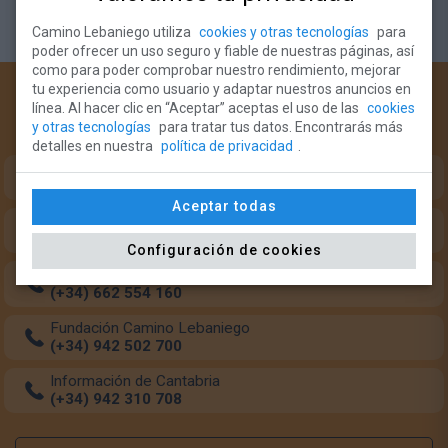
Camino Lebaniego utiliza
cookies y otras tecnologías
para
poder ofrecer un uso seguro y fiable de nuestras páginas, así
como para poder comprobar nuestro rendimiento, mejorar
tu experiencia como usuario y adaptar nuestros anuncios en
¿Necesitas ayuda?
línea. Al hacer clic en “Aceptar” aceptas el uso de las
cookies
y otras tecnologías
para tratar tus datos. Encontrarás más
Teléfonos de intererés para el peregrino:
detalles en nuestra
política de privacidad
.
Oficina del Peregrino (Monasterio Santo Toribio)
(+34) 633 349 684
Aceptar todas
Oficina del Peregrino (Potes)
(+34) 942 738 126
Configuración de cookies
Transporte de mochilas
(+34) 662 554 160
Fundación Camino Lebaniego
(+34) 942 502 700
Información de Cantabria
(+34) 942 310 708