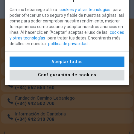
Camino Lebaniego utiliza
cookies y otras tecnologías
para
poder ofrecer un uso seguro y fiable de nuestras páginas, así
como para poder comprobar nuestro rendimiento, mejorar
tu experiencia como usuario y adaptar nuestros anuncios en
¿Necesitas ayuda?
línea. Al hacer clic en “Aceptar” aceptas el uso de las
cookies
y otras tecnologías
para tratar tus datos. Encontrarás más
Teléfonos de intererés para el peregrino:
detalles en nuestra
política de privacidad
.
Oficina del Peregrino (Monasterio Santo Toribio)
(+34) 633 349 684
Aceptar todas
Oficina del Peregrino (Potes)
(+34) 942 738 126
Configuración de cookies
Transporte de mochilas
(+34) 662 554 160
Fundación Camino Lebaniego
(+34) 942 502 700
Información de Cantabria
(+34) 942 310 708