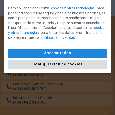
Camino Lebaniego utiliza
cookies y otras tecnologías
para
poder ofrecer un uso seguro y fiable de nuestras páginas, así
como para poder comprobar nuestro rendimiento, mejorar
tu experiencia como usuario y adaptar nuestros anuncios en
¿Necesitas ayuda?
línea. Al hacer clic en “Aceptar” aceptas el uso de las
cookies
y otras tecnologías
para tratar tus datos. Encontrarás más
Teléfonos de intererés para el peregrino:
detalles en nuestra
política de privacidad
.
Oficina del Peregrino (Monasterio Santo Toribio)
(+34) 633 349 684
Aceptar todas
Oficina del Peregrino (Potes)
(+34) 942 738 126
Configuración de cookies
Transporte de mochilas
(+34) 662 554 160
Fundación Camino Lebaniego
(+34) 942 502 700
Información de Cantabria
(+34) 942 310 708