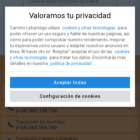
¿Quieres estar informado de toda la
actualidad de la Fundación Camino
Valoramos tu privacidad
Lebaniego?
Camino Lebaniego utiliza
cookies y otras tecnologías
para
Suscríbete al Newsletter
poder ofrecer un uso seguro y fiable de nuestras páginas, así
como para poder comprobar nuestro rendimiento, mejorar
tu experiencia como usuario y adaptar nuestros anuncios en
línea. Al hacer clic en “Aceptar” aceptas el uso de las
cookies
y otras tecnologías
para tratar tus datos. Encontrarás más
detalles en nuestra
política de privacidad
.
¿Necesitas ayuda?
Teléfonos de intererés para el peregrino:
Aceptar todas
Oficina del Peregrino (Monasterio Santo Toribio)
(+34) 633 349 684
Configuración de cookies
Oficina del Peregrino (Potes)
(+34) 942 738 126
Transporte de mochilas
(+34) 662 554 160
Fundación Camino Lebaniego