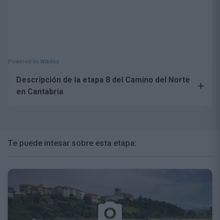
Powered by
Wikiloc
Descripción de la etapa 8 del Camino del Norte
en Cantabria
Desde
Comillas
a
San Vicente de la Barquera
, lo
más destacable son las dos villas y el paisaje
Te puede intesar sobre esta etapa:
junto al mar Cantábrico, que las une.
Rubárcena
,
La Rabia
,
Guerra
,
Rupuente
y
La
Braña
es la ruta a seguir en esta etapa.
Como apuntábamos en el fin de etapa anterior,
Comillas es una clase práctica de lo que el