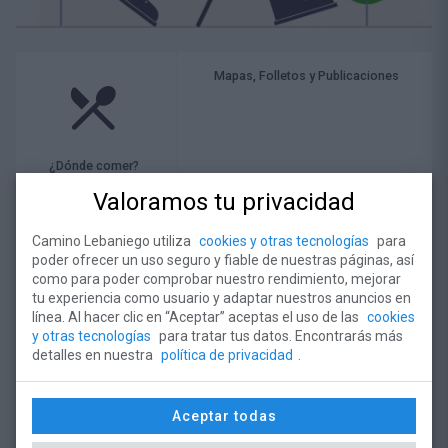
Lectura recomendada sobre la
etapa 8 del
Camino de Santiago por Cantabria
:
Apuntes de un peregrino en Comillas.
Mapas, Folletos y Publicaciones
San Vicente de la Barquera, villa marinera.
¿Dónde comer?
Valoramos tu privacidad
Camino Lebaniego utiliza
cookies y otras tecnologías
para
poder ofrecer un uso seguro y fiable de nuestras páginas, así
como para poder comprobar nuestro rendimiento, mejorar
tu experiencia como usuario y adaptar nuestros anuncios en
línea. Al hacer clic en “Aceptar” aceptas el uso de las
cookies
Monasterio de Santo Toribio
Consejos
¿Dónde dormir?
y otras tecnologías
para tratar tus datos. Encontrarás más
detalles en nuestra
política de privacidad
.
Aceptar todas