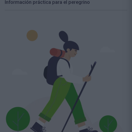
Información práctica para el peregrino
Ruta Vadiniense que va desde Santo Toribio
hasta Mansilla de Las Mulas en León pasando
por Fuente Dé, Pandetrave y Riaño.
Volviendo al Camino del Norte, el Puente de la
Maza nos da la Bienvenida a San Vicente de la
Barquera que al igual que, sus Hermanas villas
de la costa (Castro, Laredo y Santander por las
que previamente hemos pasado), por medio del
fuero de Alfonso VIII en torno al 1200 d.c., fue
dotada de Castillo, Iglesia y Murallas además de
otros privilegios. San Vicente conserva la Iglesia
y el Castillo intactos y ambos son visitables.
El albergue de peregrinos de San Vicente de la
Barquera
está junto a la Iglesia gótica de Santa
María de los Ángeles.