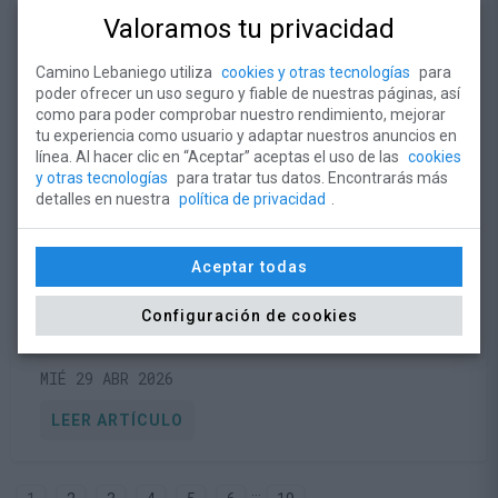
Valoramos tu privacidad
Camino Lebaniego utiliza
cookies y otras tecnologías
para
poder ofrecer un uso seguro y fiable de nuestras páginas, así
como para poder comprobar nuestro rendimiento, mejorar
tu experiencia como usuario y adaptar nuestros anuncios en
línea. Al hacer clic en “Aceptar” aceptas el uso de las
cookies
y otras tecnologías
para tratar tus datos. Encontrarás más
detalles en nuestra
política de privacidad
.
La Fundación refuerza la colaboración
Aceptar todas
con Alfoz de Lloredo y el Camino de
Santiago de la Costa
Configuración de cookies
MIÉ 29 ABR 2026
LEER ARTÍCULO
...