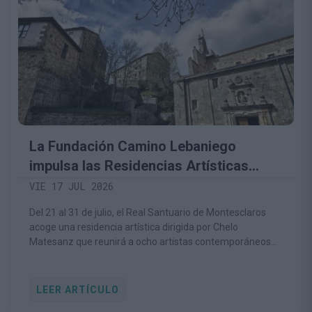
La Fundación Camino Lebaniego
impulsa las Residencias Artísticas
Montesclaros para convertir el
VIE 17 JUL 2026
patrimonio religioso y natural en motor
Del 21 al 31 de julio, el Real Santuario de Montesclaros
de creación contemporánea
acoge una residencia artística dirigida por Chelo
Matesanz que reunirá a ocho artistas contemporáneos
de distintas disciplinas.
LEER ARTÍCULO