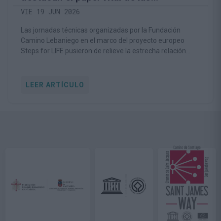
comunidades rurales en la
VIE 19 JUN 2026
conservación del medio natural
Las jornadas técnicas organizadas por la Fundación
Camino Lebaniego en el marco del proyecto europeo
Steps for LIFE pusieron de relieve la estrecha relación
entre la conservación de la biodiversidad y la viabilidad de
las comunidades rurales
LEER ARTÍCULO