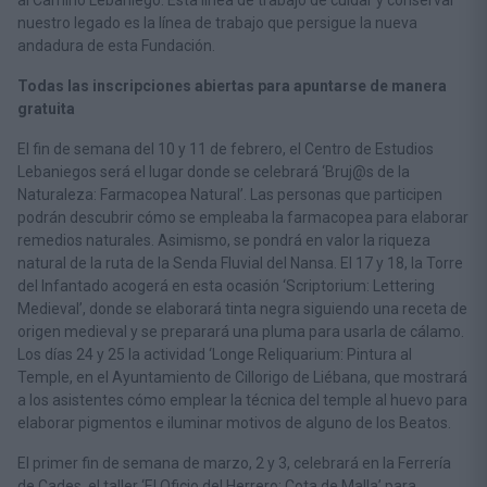
al Camino Lebaniego. Esta línea de trabajo de cuidar y conservar
nuestro legado es la línea de trabajo que persigue la nueva
andadura de esta Fundación.
Todas las inscripciones abiertas para apuntarse de manera
gratuita
El fin de semana del 10 y 11 de febrero, el Centro de Estudios
Lebaniegos será el lugar donde se celebrará ‘Bruj@s de la
Naturaleza: Farmacopea Natural’. Las personas que participen
podrán descubrir cómo se empleaba la farmacopea para elaborar
remedios naturales. Asimismo, se pondrá en valor la riqueza
natural de la ruta de la Senda Fluvial del Nansa. El 17 y 18, la Torre
del Infantado acogerá en esta ocasión ‘Scriptorium: Lettering
Medieval’, donde se elaborará tinta negra siguiendo una receta de
origen medieval y se preparará una pluma para usarla de cálamo.
Los días 24 y 25 la actividad ‘Longe Reliquarium: Pintura al
Temple, en el Ayuntamiento de Cillorigo de Liébana, que mostrará
a los asistentes cómo emplear la técnica del temple al huevo para
elaborar pigmentos e iluminar motivos de alguno de los Beatos.
El primer fin de semana de marzo, 2 y 3, celebrará en la Ferrería
de Cades, el taller ‘El Oficio del Herrero: Cota de Malla’ para