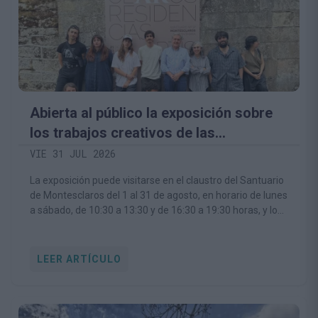
Abierta al público la exposición sobre
los trabajos creativos de las
Residencias Artísticas Montesclaros
VIE 31 JUL 2026
La exposición puede visitarse en el claustro del Santuario
de Montesclaros del 1 al 31 de agosto, en horario de lunes
a sábado, de 10:30 a 13:30 y de 16:30 a 19:30 horas, y los
domingos de 16:30 a 19:30 horas
LEER ARTÍCULO