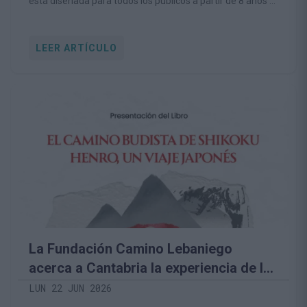
está diseñada para todos los públicos a partir de 8 años e
invita a conocer la naturaleza desde una perspectiva
respetuosa y educativa.
LEER ARTÍCULO
La Fundación Camino Lebaniego
acerca a Cantabria la experiencia de la
gran peregrinación budista de Japón
LUN 22 JUN 2026