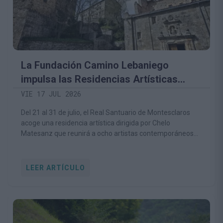
La Fundación Camino Lebaniego
impulsa las Residencias Artísticas
Montesclaros para convertir el
VIE 17 JUL 2026
patrimonio religioso y natural en motor
Del 21 al 31 de julio, el Real Santuario de Montesclaros
de creación contemporánea
acoge una residencia artística dirigida por Chelo
Matesanz que reunirá a ocho artistas contemporáneos
de distintas disciplinas.
LEER ARTÍCULO