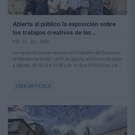
Abierta al público la exposición sobre
los trabajos creativos de las
Residencias Artísticas Montesclaros
VIE 31 JUL 2026
La exposición puede visitarse en el claustro del Santuario
de Montesclaros del 1 al 31 de agosto, en horario de lunes
a sábado, de 10:30 a 13:30 y de 16:30 a 19:30 horas, y los
domingos de 16:30 a 19:30 horas
LEER ARTÍCULO