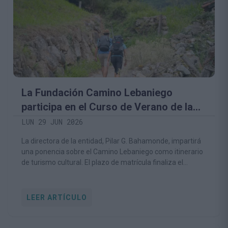
La Fundación Camino Lebaniego
participa en el Curso de Verano de la
UC sobre patrimonio cultural y turismo
LUN 29 JUN 2026
La directora de la entidad, Pilar G. Bahamonde, impartirá
una ponencia sobre el Camino Lebaniego como itinerario
de turismo cultural. El plazo de matrícula finaliza el
próximo 2 de julio.
LEER ARTÍCULO