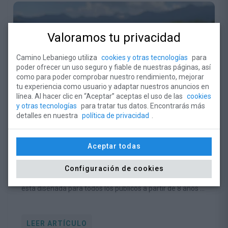
Valoramos tu privacidad
Camino Lebaniego utiliza
cookies y otras tecnologías
para
poder ofrecer un uso seguro y fiable de nuestras páginas, así
como para poder comprobar nuestro rendimiento, mejorar
tu experiencia como usuario y adaptar nuestros anuncios en
línea. Al hacer clic en “Aceptar” aceptas el uso de las
cookies
y otras tecnologías
para tratar tus datos. Encontrarás más
detalles en nuestra
política de privacidad
.
Los Safaris del Camino regresan este
verano con cinco propuestas para
descubrir la biodiversidad del territorio
Aceptar todas
LUN 29 JUN 2026
lebaniego
Esta programación, impulsada por la Fundación Camino
Configuración de cookies
Lebaniego dentro del proyecto europeo Steps for LIFE,
está diseñada para todos los públicos a partir de 8 años e
invita a conocer la naturaleza desde una perspectiva
respetuosa y educativa.
LEER ARTÍCULO