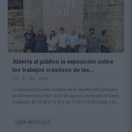
Abierta al público la exposición sobre
los trabajos creativos de las
Residencias Artísticas Montesclaros
VIE 31 JUL 2026
La exposición puede visitarse en el claustro del Santuario
de Montesclaros del 1 al 31 de agosto, en horario de lunes
a sábado, de 10:30 a 13:30 y de 16:30 a 19:30 horas, y los
domingos de 16:30 a 19:30 horas
LEER ARTÍCULO