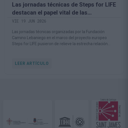
Las jornadas técnicas de Steps for LIFE
destacan el papel vital de las
comunidades rurales en la
VIE 19 JUN 2026
conservación del medio natural
Las jornadas técnicas organizadas por la Fundación
Camino Lebaniego en el marco del proyecto europeo
Steps for LIFE pusieron de relieve la estrecha relación
entre la conservación de la biodiversidad y la viabilidad de
las comunidades rurales
LEER ARTÍCULO