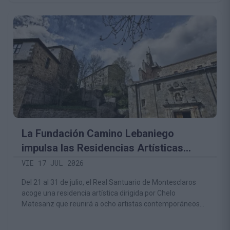
La Fundación Camino Lebaniego
impulsa las Residencias Artísticas
Montesclaros para convertir el
VIE 17 JUL 2026
patrimonio religioso y natural en motor
Del 21 al 31 de julio, el Real Santuario de Montesclaros
de creación contemporánea
acoge una residencia artística dirigida por Chelo
Matesanz que reunirá a ocho artistas contemporáneos
de distintas disciplinas.