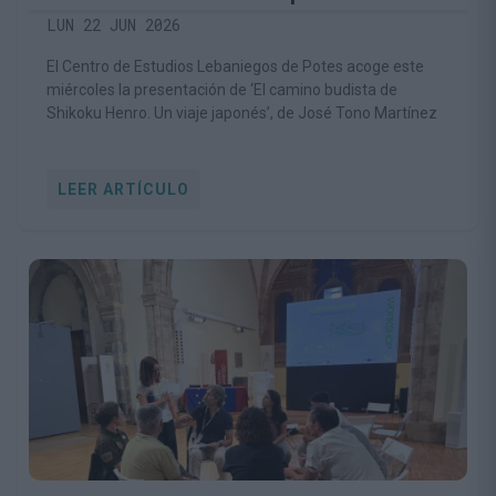
gran peregrinación budista de Japón
LUN 22 JUN 2026
El Centro de Estudios Lebaniegos de Potes acoge este
miércoles la presentación de ‘El camino budista de
Shikoku Henro. Un viaje japonés’, de José Tono Martínez
LEER ARTÍCULO