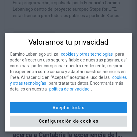
Esta programación, impulsada por la Fundación Camino
Lebaniego dentro del proyecto europeo Steps for LIFE,
está diseñada para todos los públicos a partir de 8 años e
invita a conocer la naturaleza desde una perspectiva
respetuosa y educativa.
LEER ARTÍCULO
Valoramos tu privacidad
Camino Lebaniego utiliza
cookies y otras tecnologías
para
poder ofrecer un uso seguro y fiable de nuestras páginas, así
como para poder comprobar nuestro rendimiento, mejorar
tu experiencia como usuario y adaptar nuestros anuncios en
línea. Al hacer clic en “Aceptar” aceptas el uso de las
cookies
y otras tecnologías
para tratar tus datos. Encontrarás más
detalles en nuestra
política de privacidad
.
Aceptar todas
Configuración de cookies
La Fundación Camino Lebaniego
acerca a Cantabria la experiencia de la