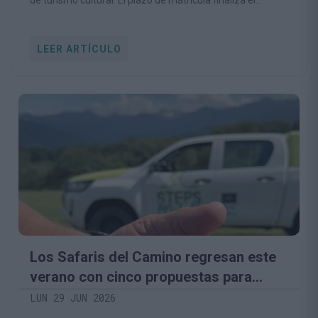
de turismo cultural. El plazo de matrícula finaliza el
próximo 2 de julio.
LEER ARTÍCULO
Los Safaris del Camino regresan este
verano con cinco propuestas para
descubrir la biodiversidad del territorio
LUN 29 JUN 2026
lebaniego