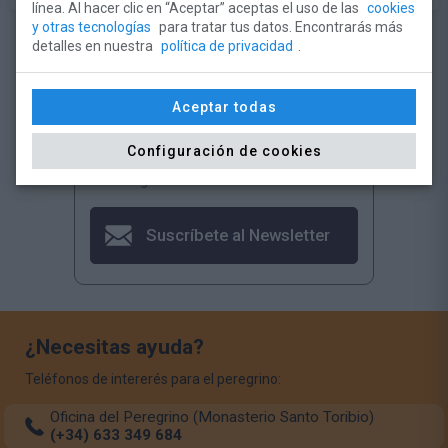
línea. Al hacer clic en “Aceptar” aceptas el uso de las
cookies
y otras tecnologías
para tratar tus datos. Encontrarás más
detalles en nuestra
política de privacidad
.
Aceptar todas
¿Quieres estar informado de toda la
Configuración de cookies
actualidad de la Fundación Camino
Lebaniego?
Suscríbete al Newsletter
¿Necesitas ayuda?
Teléfonos de intererés para el peregrino:
Oficina del Peregrino (Monasterio Santo Toribio)
(+34) 633 349 684