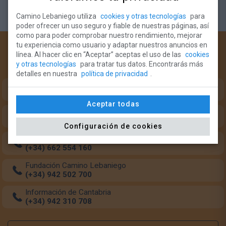
Camino Lebaniego utiliza
cookies y otras tecnologías
para
poder ofrecer un uso seguro y fiable de nuestras páginas, así
como para poder comprobar nuestro rendimiento, mejorar
tu experiencia como usuario y adaptar nuestros anuncios en
¿Necesitas ayuda?
línea. Al hacer clic en “Aceptar” aceptas el uso de las
cookies
y otras tecnologías
para tratar tus datos. Encontrarás más
Teléfonos de intererés para el peregrino:
detalles en nuestra
política de privacidad
.
Oficina del Peregrino (Monasterio Santo Toribio)
(+34) 633 349 684
Aceptar todas
Oficina del Peregrino (Potes)
(+34) 942 738 126
Configuración de cookies
Transporte de mochilas
(+34) 662 554 160
Fundación Camino Lebaniego
(+34) 942 502 700
Información de Cantabria
(+34) 942 310 708