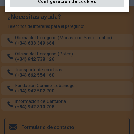
Configuración de cookies
¿Necesitas ayuda?
Teléfonos de intererés para el peregrino:
Oficina del Peregrino (Monasterio Santo Toribio)
(+34) 633 349 684
Oficina del Peregrino (Potes)
(+34) 942 738 126
Transporte de mochilas
(+34) 662 554 160
Fundación Camino Lebaniego
(+34) 942 502 700
Información de Cantabria
(+34) 942 310 708
Formulario de contacto