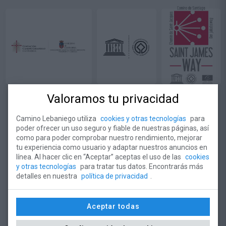
Valoramos tu privacidad
Camino Lebaniego utiliza
cookies y otras tecnologías
para
poder ofrecer un uso seguro y fiable de nuestras páginas, así
como para poder comprobar nuestro rendimiento, mejorar
tu experiencia como usuario y adaptar nuestros anuncios en
¿Quieres estar informado de toda la
línea. Al hacer clic en “Aceptar” aceptas el uso de las
cookies
actualidad de la Fundación Camino
y otras tecnologías
para tratar tus datos. Encontrarás más
Lebaniego?
detalles en nuestra
política de privacidad
.
Suscríbete al Newsletter
Aceptar todas