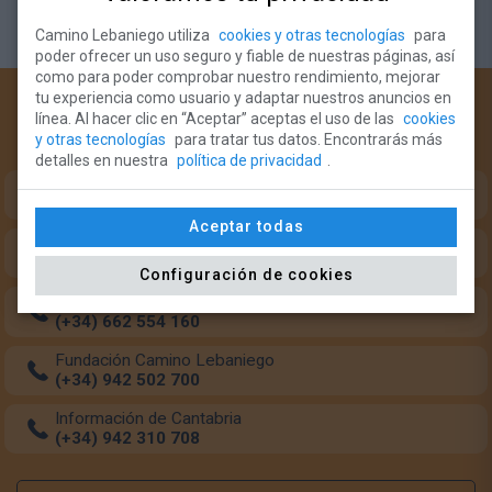
Camino Lebaniego utiliza
cookies y otras tecnologías
para
poder ofrecer un uso seguro y fiable de nuestras páginas, así
como para poder comprobar nuestro rendimiento, mejorar
tu experiencia como usuario y adaptar nuestros anuncios en
¿Necesitas ayuda?
línea. Al hacer clic en “Aceptar” aceptas el uso de las
cookies
y otras tecnologías
para tratar tus datos. Encontrarás más
Teléfonos de intererés para el peregrino:
detalles en nuestra
política de privacidad
.
Oficina del Peregrino (Monasterio Santo Toribio)
(+34) 633 349 684
Aceptar todas
Oficina del Peregrino (Potes)
(+34) 942 738 126
Configuración de cookies
Transporte de mochilas
(+34) 662 554 160
Fundación Camino Lebaniego
(+34) 942 502 700
Información de Cantabria
(+34) 942 310 708