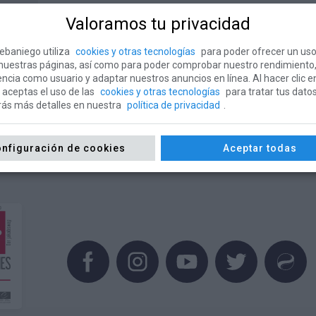
Valoramos tu privacidad
ebaniego utiliza
cookies y otras tecnologías
para poder ofrecer un uso
 nuestras páginas, así como para poder comprobar nuestro rendimiento
encia como usuario y adaptar nuestros anuncios en línea. Al hacer clic e
 aceptas el uso de las
cookies y otras tecnologías
para tratar tus datos
rás más detalles en nuestra
política de privacidad
.
nfiguración de cookies
Aceptar todas