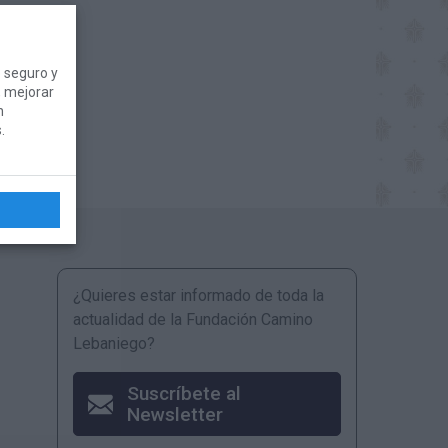
 seguro y
, mejorar
n
.
¿Quieres estar informado de toda la
actualidad de la Fundación Camino
Lebaniego?
Suscríbete al
Newsletter