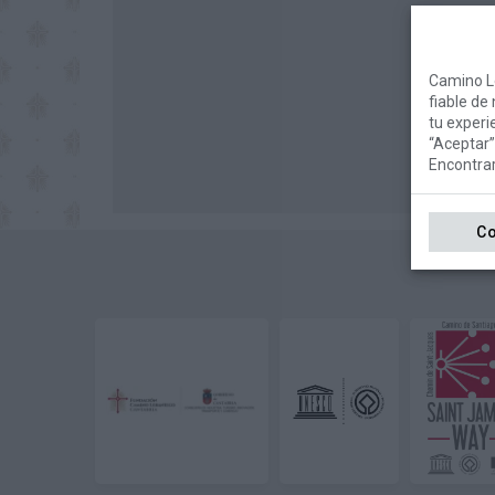
Camino L
fiable de
tu experi
“Aceptar”
Encontra
Co