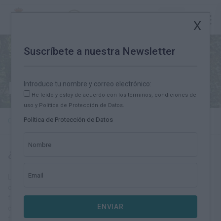
Potes
Suscríbete a nuestra Newsletter
Política de cookies
Introduce tu nombre y correo electrónico:
He leído y estoy de acuerdo con los términos, condiciones de
uso y Política de Protección de Datos.
Política de Protección de Datos
Camino Lebaniego
Política de cookies
Nombre
¿Qué es una cookie?
Email
Las cookies son pequeños archivos que algunas plataformas,
como las páginas web, pueden instalar en tu ordenador. Sus
funciones pueden ser muy variadas: almacenar tus preferencias
ENVIAR
de navegación, recopilar información estadística, permitir ciertas
funcionalidades técnicas... En ocasiones, las cookies se utilizan