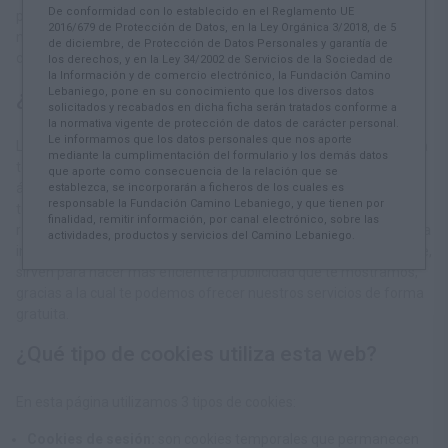
De conformidad con lo establecido en el Reglamento UE
para almacenar información básica sobre los hábitos de
2016/679 de Protección de Datos, en la Ley Orgánica 3/2018, de 5
navegación del usuario o de su equipo, hasta el punto, según los
de diciembre, de Protección de Datos Personales y garantía de
casos, de poder reconocerlo.
los derechos, y en la Ley 34/2002 de Servicios de la Sociedad de
la Información y de comercio electrónico, la Fundación Camino
Lebaniego, pone en su conocimiento que los diversos datos
¿Por qué son importantes?
solicitados y recabados en dicha ficha serán tratados conforme a
la normativa vigente de protección de datos de carácter personal.
Le informamos que los datos personales que nos aporte
Las cookies son útiles por varios motivos. Desde un punto de vista
mediante la cumplimentación del formulario y los demás datos
técnico, permiten que las páginas web funcionen de forma más
que aporte como consecuencia de la relación que se
ágil y adaptada a tus preferencias, como por ejemplo almacenar
establezca, se incorporarán a ficheros de los cuales es
responsable la Fundación Camino Lebaniego, y que tienen por
tu idioma o la moneda de tu país. Además, ayudan a los
finalidad, remitir información, por canal electrónico, sobre las
responsables de los sitios web a mejorar sus servicios, gracias a la
actividades, productos y servicios del Camino Lebaniego.
información estadística que recogen a través de ellas. Finalmente,
sirven para hacer más eficiente la publicidad que te mostramos,
gracias a la cual te podemos ofrecer nuestros servicios de forma
gratuita.
¿Qué tipo de cookies utiliza esta web?
En esta página utilizamos 3 tipos de cookies:
Cookies de sesión:
son cookies temporales que permanecen