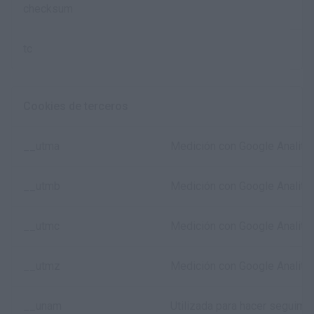
checksum
tc
Cookies de terceros
__utma
Medición con Google Analitycs
__utmb
Medición con Google Analitycs:
__utmc
Medición con Google Analityc
__utmz
Medición con Google Analitycs:
__unam
Utilizada para hacer seguimie