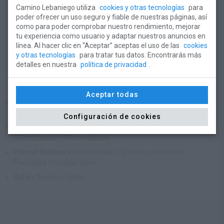
Camino Lebaniego utiliza
cookies y otras tecnologías
para
la página web, abrir sesión para acceder a la Zona de Socios,
poder ofrecer un uso seguro y fiable de nuestras páginas, así
realizar pedidos de regalos y reserva de viajes...
como para poder comprobar nuestro rendimiento, mejorar
tu experiencia como usuario y adaptar nuestros anuncios en
¿Cómo las puedo configurar?
línea. Al hacer clic en “Aceptar” aceptas el uso de las
cookies
y otras tecnologías
para tratar tus datos. Encontrarás más
Puedes permitir, bloquear o eliminar las cookies instaladas en tu
detalles en nuestra
política de privacidad
.
equipo mediante la configuración de las opciones de tu navegador
de Internet. A continuación te explicamos cómo:
Aceptar todas
Google Chrome
: Configuración Mostrar opciones avanzadas /
Privacidad / Configuración de contenido.
Configuración de cookies
Mozilla Firefox
: Herramientas / Opciones / Privacidad / Historial
/ Configuración Personalizada.
Internet Explorer
: Herramientas / Opciones de Internet /
Privacidad / Configuración.
Safari
: Ajustes / Safari.