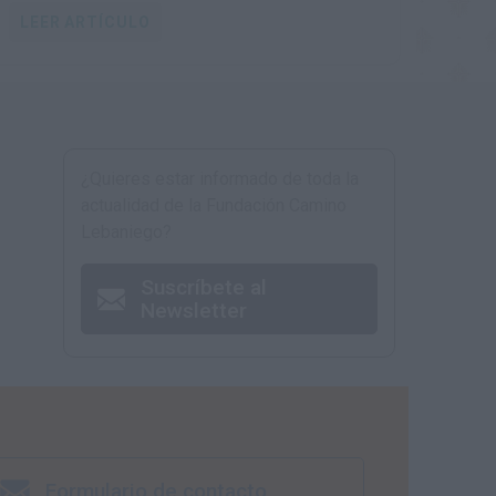
viabilidad de las comunidades rurales
LEER ARTÍCULO
¿Quieres estar informado de toda la
actualidad de la Fundación Camino
Lebaniego?
Suscríbete al
Newsletter
Formulario de contacto