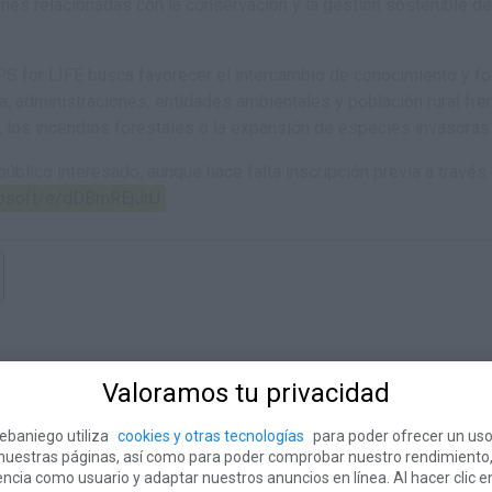
ones relacionadas con la conservación y la gestión sostenible del 
S for LIFE busca favorecer el intercambio de conocimiento y for
a, administraciones, entidades ambientales y población rural fr
, los incendios forestales o la expansión de especies invasoras
 público interesado, aunque hace falta inscripción previa a través
crosoft/e/dDBmREjJrU
Valoramos tu privacidad
ebaniego utiliza
cookies y otras tecnologías
para poder ofrecer un uso
 nuestras páginas, así como para poder comprobar nuestro rendimiento
encia como usuario y adaptar nuestros anuncios en línea. Al hacer clic e