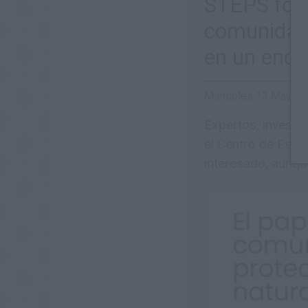
STEPS for L
comunidades
en un encu
Miércoles 13 Mayo 
Expertos, investig
el Centro de Estud
interesado, aunqu