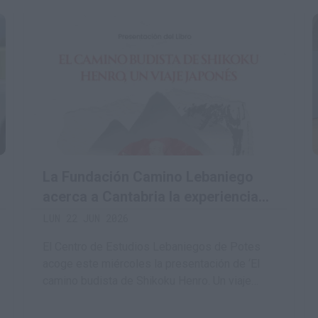
La Fundación Camino Lebaniego
acerca a Cantabria la experiencia
de la gran peregrinación budista de
LUN 22 JUN 2026
Japón
El Centro de Estudios Lebaniegos de Potes
acoge este miércoles la presentación de ‘El
camino budista de Shikoku Henro. Un viaje
japonés’, de José Tono Martínez