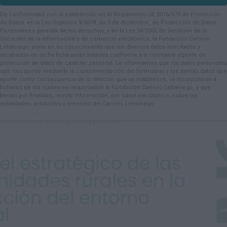
IFE analizará el papel clave de 
De conformidad con lo establecido en el Reglamento UE 2016/679 de Protección
 rurales en la conservación del 
de Datos, en la Ley Orgánica 3/2018, de 5 de diciembre, de Protección de Datos
Personales y garantía de los derechos, y en la Ley 34/2002 de Servicios de la
entro técnico el próximo mes de 
Sociedad de la Información y de comercio electrónico, la Fundación Camino
Lebaniego, pone en su conocimiento que los diversos datos solicitados y
recabados en dicha ficha serán tratados conforme a la normativa vigente de
protección de datos de carácter personal. Le informamos que los datos personales
2026
que nos aporte mediante la cumplimentación del formulario y los demás datos que
aporte como consecuencia de la relación que se establezca, se incorporarán a
ficheros de los cuales es responsable la Fundación Camino Lebaniego, y que
adores y entidades ambientales se reunirán los días 1
tienen por finalidad, remitir información, por canal electrónico, sobre las
ios Lebaniegos de Potes. El evento está abierto a tod
actividades, productos y servicios del Camino Lebaniego.
e necesita inscripción previa