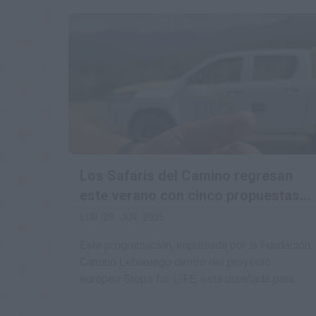
Los Safaris del Camino regresan
este verano con cinco propuestas
para descubrir la biodiversidad del
LUN 29 JUN 2026
territorio lebaniego
Esta programación, impulsada por la Fundación
Camino Lebaniego dentro del proyecto
europeo Steps for LIFE, está diseñada para
todos los públicos a partir de 8 años e invita a
conocer la naturaleza desde una perspectiva