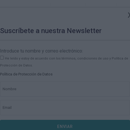
Organiza tu viaje
Descubre
Agenda
Blo
Suscríbete a nuestra Newsletter
Introduce tu nombre y correo electrónico:
He leído y estoy de acuerdo con los términos, condiciones de uso y Política de
Protección de Datos.
Política de Protección de Datos
Nombre
lizará el papel clave de las comunidades rurales en la conservac
Email
ENVIAR