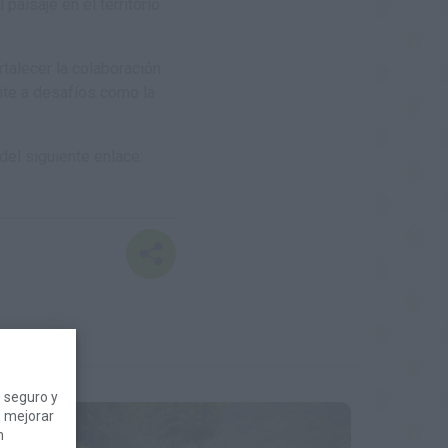
paisaje en el territorio
talecer la colaboración
ente a desafíos como la
.
 del siguiente enlace:
 seguro y
, mejorar
n