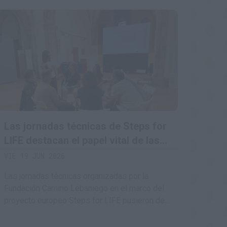
Las jornadas técnicas de Steps for
LIFE destacan el papel vital de las
comunidades rurales en la
VIE 19 JUN 2026
conservación del medio natural
Las jornadas técnicas organizadas por la
Fundación Camino Lebaniego en el marco del
proyecto europeo Steps for LIFE pusieron de
relieve la estrecha relación entre la
conservación de la biodiversidad y la