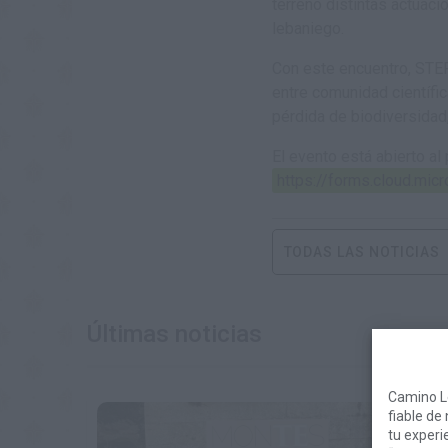
terreno distintas actuaci
lebaniego.
Con este encuentro, STEP
entre comunidad científic
pérdida de biodiversidad
El evento está abierto al
https://forms.cloud.mi
TODAS LAS NOTICIAS
Últimas noticias
Camino L
fiable de
tu experi