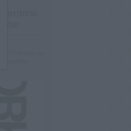
las
territorio
junio
6 y 17 de junio en
o el público