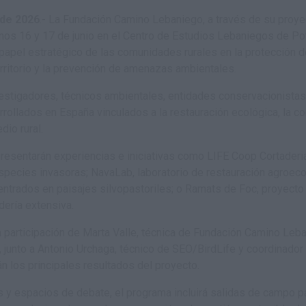
 de 2026
.- La Fundación Camino Lebaniego, a través de su
proye
imos 16 y 17 de junio en el Centro de Estudios Lebaniegos de P
papel estratégico de las comunidades rurales en la protección de
erritorio y la prevención de amenazas ambientales.
nvestigadores, técnicos ambientales, entidades conservacionista
rrollados en España vinculados a la restauración ecológica, la 
dio rural.
presentarán experiencias e iniciativas como LIFE Coop Cortaderia
pecies invasoras; NavaLab, laboratorio de restauración agroecol
trados en paisajes silvopastoriles; o Ramats de Foc, proyecto 
ería extensiva.
la participación de Marta Valle, técnica de Fundación Camino Leb
 junto a Antonio Urchaga, técnico de SEO/BirdLife y coordinador 
 los principales resultados del proyecto.
y espacios de debate, el programa incluirá salidas de campo p