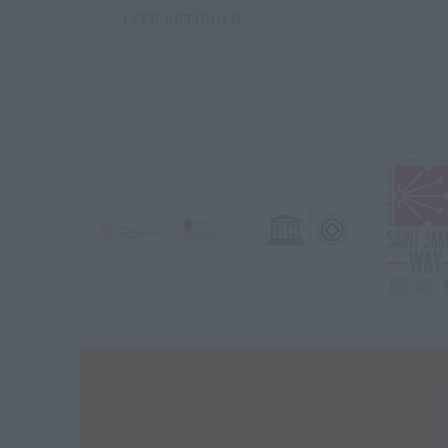
respetuosa y educativa.
LEER ARTÍCULO