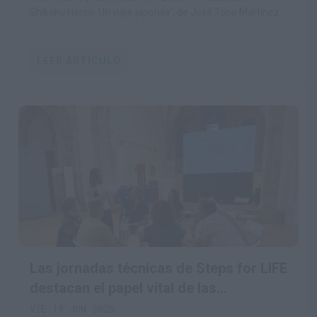
Shikoku Henro. Un viaje japonés’, de José Tono Martínez
LEER ARTÍCULO
Las jornadas técnicas de Steps for LIFE
destacan el papel vital de las
comunidades rurales en la
VIE 19 JUN 2026