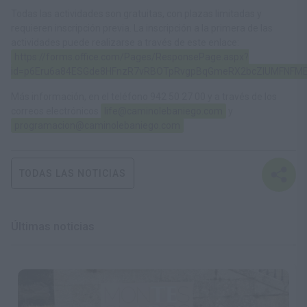
Todas las actividades son gratuitas, con plazas limitadas y
requieren inscripción previa. La inscripción a la primera de las
actividades puede realizarse a través de este enlace:
https://forms.office.com/Pages/ResponsePage.aspx?
id=p6Eru6a84ESGde8HFnzR7vRBOTpRvgpBqGmeRX2bcZlUMFNFM
Más información, en el teléfono 942 50 27 00 y a través de los
correos electrónicos
life@caminolebaniego.com
y
programacion@caminolebaniego.com
TODAS LAS NOTICIAS
Últimas noticias