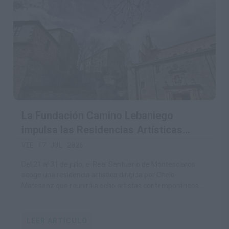
La Fundación Camino Lebaniego
impulsa las Residencias Artísticas
Montesclaros para convertir el
VIE 17 JUL 2026
patrimonio religioso y natural en motor
Del 21 al 31 de julio, el Real Santuario de Montesclaros
de creación contemporánea
acoge una residencia artística dirigida por Chelo
Matesanz que reunirá a ocho artistas contemporáneos
de distintas disciplinas.
LEER ARTÍCULO