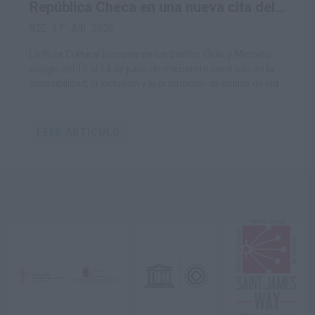
República Checa en una nueva cita del
proyecto europeo HIKE4ALL, del que
MIÉ 17 JUN 2026
forma parte la Fundación Camino
La Ruta Cultural Europea de los Santos Cirilo y Metodio
Lebaniego
acogió del 12 al 14 de junio un encuentro centrado en la
accesibilidad, la inclusión y la promoción de estilos de vida
saludables a través del senderismo
LEER ARTÍCULO