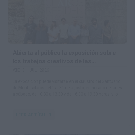
Abierta al público la exposición sobre
los trabajos creativos de las
Residencias Artísticas Montesclaros
VIE 31 JUL 2026
La exposición puede visitarse en el claustro del Santuario
de Montesclaros del 1 al 31 de agosto, en horario de lunes
a sábado, de 10:30 a 13:30 y de 16:30 a 19:30 horas, y los
domingos de 16:30 a 19:30 horas
LEER ARTÍCULO