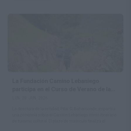
La Fundación Camino Lebaniego
participa en el Curso de Verano de la
UC sobre patrimonio cultural y turismo
LUN 29 JUN 2026
La directora de la entidad, Pilar G. Bahamonde, impartirá
una ponencia sobre el Camino Lebaniego como itinerario
de turismo cultural. El plazo de matrícula finaliza el
próximo 2 de julio.