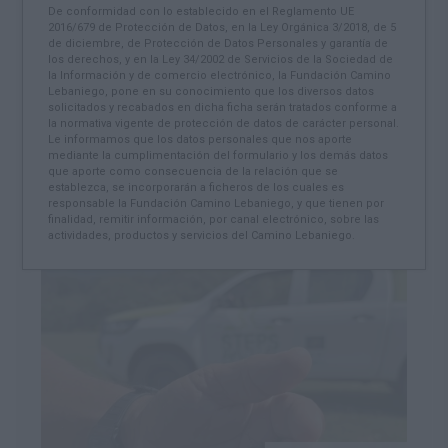
De conformidad con lo establecido en el Reglamento UE
Lunes 29 Junio 2026
2016/679 de Protección de Datos, en la Ley Orgánica 3/2018, de 5
de diciembre, de Protección de Datos Personales y garantía de
los derechos, y en la Ley 34/2002 de Servicios de la Sociedad de
Esta programación, impulsada por la Fundación
la Información y de comercio electrónico, la Fundación Camino
Camino Lebaniego dentro del proyecto europeo
Lebaniego, pone en su conocimiento que los diversos datos
solicitados y recabados en dicha ficha serán tratados conforme a
Steps for LIFE, está diseñada para todos los
la normativa vigente de protección de datos de carácter personal.
públicos a partir de 8 años e invita a conocer la
Le informamos que los datos personales que nos aporte
mediante la cumplimentación del formulario y los demás datos
naturaleza desde una perspectiva respetuosa y
que aporte como consecuencia de la relación que se
educativa.
establezca, se incorporarán a ficheros de los cuales es
responsable la Fundación Camino Lebaniego, y que tienen por
finalidad, remitir información, por canal electrónico, sobre las
actividades, productos y servicios del Camino Lebaniego.