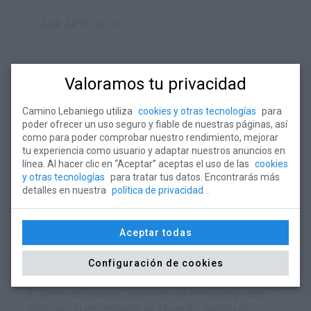
LEER ARTÍCULO
Valoramos tu privacidad
Camino Lebaniego utiliza
cookies y otras tecnologías
para
poder ofrecer un uso seguro y fiable de nuestras páginas, así
como para poder comprobar nuestro rendimiento, mejorar
tu experiencia como usuario y adaptar nuestros anuncios en
línea. Al hacer clic en “Aceptar” aceptas el uso de las
cookies
y otras tecnologías
para tratar tus datos. Encontrarás más
detalles en nuestra
política de privacidad
.
La Fundación Camino Lebaniego
Aceptar todas
acerca a Cantabria la experiencia de la
Configuración de cookies
gran peregrinación budista de Japón
LUN 22 JUN 2026
El Centro de Estudios Lebaniegos de Potes acoge este
miércoles la presentación de ‘El camino budista de