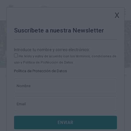
Potes
Suscríbete a nuestra Newsletter
Introduce tu nombre y correo electrónico:
Noticias
He leído y estoy de acuerdo con los términos, condiciones de
uso y Política de Protección de Datos.
Política de Protección de Datos
Camino Lebaniego
Noticias
Los Safaris del Camino regresan est
Nombre
Los Safaris del Camino regresan
Email
este verano con cinco propuestas
para descubrir la biodiversidad
del territorio lebaniego
ENVIAR