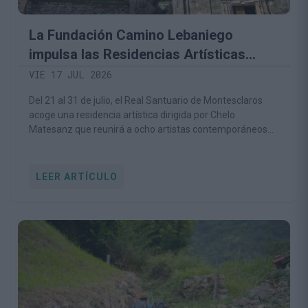
La Fundación Camino Lebaniego
impulsa las Residencias Artísticas
Montesclaros para convertir el
VIE 17 JUL 2026
patrimonio religioso y natural en motor
Del 21 al 31 de julio, el Real Santuario de Montesclaros
de creación contemporánea
acoge una residencia artística dirigida por Chelo
Matesanz que reunirá a ocho artistas contemporáneos
de distintas disciplinas.
LEER ARTÍCULO