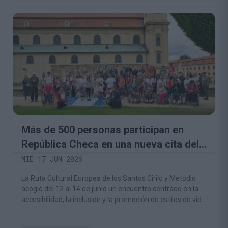
Más de 500 personas participan en
República Checa en una nueva cita del
proyecto europeo HIKE4ALL, del que
MIÉ 17 JUN 2026
forma parte la Fundación Camino
La Ruta Cultural Europea de los Santos Cirilo y Metodio
Lebaniego
acogió del 12 al 14 de junio un encuentro centrado en la
accesibilidad, la inclusión y la promoción de estilos de vida
saludables a través del senderismo