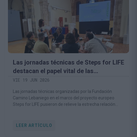
Las jornadas técnicas de Steps for LIFE
destacan el papel vital de las
comunidades rurales en la
VIE 19 JUN 2026
conservación del medio natural
Las jornadas técnicas organizadas por la Fundación
Camino Lebaniego en el marco del proyecto europeo
Steps for LIFE pusieron de relieve la estrecha relación
entre la conservación de la biodiversidad y la viabilidad de
las comunidades rurales
LEER ARTÍCULO