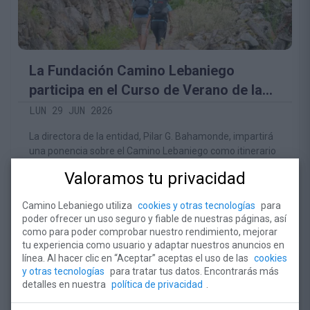
La Fundación Camino Lebaniego
participa en el Curso de Verano de la
UC sobre patrimonio cultural y turismo
LUN 29 JUN 2026
La directora de la entidad, Pilar G. Bahamonde, impartirá
una ponencia sobre el Camino Lebaniego como itinerario
de turismo cultural. El plazo de matrícula finaliza el
Valoramos tu privacidad
próximo 2 de julio.
Camino Lebaniego utiliza
cookies y otras tecnologías
para
LEER ARTÍCULO
poder ofrecer un uso seguro y fiable de nuestras páginas, así
como para poder comprobar nuestro rendimiento, mejorar
tu experiencia como usuario y adaptar nuestros anuncios en
línea. Al hacer clic en “Aceptar” aceptas el uso de las
cookies
y otras tecnologías
para tratar tus datos. Encontrarás más
detalles en nuestra
política de privacidad
.