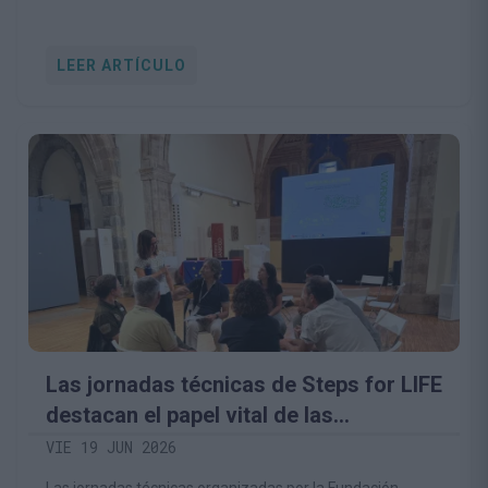
LEER ARTÍCULO
Las jornadas técnicas de Steps for LIFE
destacan el papel vital de las
comunidades rurales en la
VIE 19 JUN 2026
conservación del medio natural