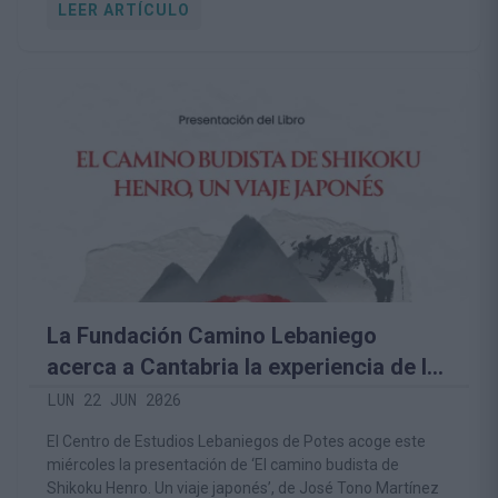
LEER ARTÍCULO
La Fundación Camino Lebaniego
acerca a Cantabria la experiencia de la
gran peregrinación budista de Japón
LUN 22 JUN 2026
El Centro de Estudios Lebaniegos de Potes acoge este
miércoles la presentación de ‘El camino budista de
Shikoku Henro. Un viaje japonés’, de José Tono Martínez