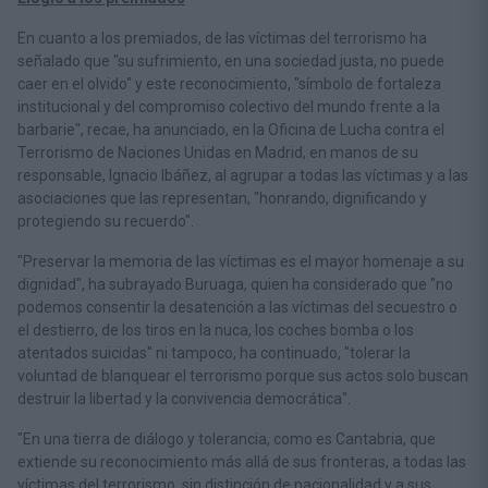
En cuanto a los premiados, de las víctimas del terrorismo ha
señalado que "su sufrimiento, en una sociedad justa, no puede
caer en el olvido" y este reconocimiento, "símbolo de fortaleza
institucional y del compromiso colectivo del mundo frente a la
barbarie", recae, ha anunciado, en la Oficina de Lucha contra el
Terrorismo de Naciones Unidas en Madrid, en manos de su
responsable, Ignacio Ibáñez, al agrupar a todas las víctimas y a las
asociaciones que las representan, "honrando, dignificando y
protegiendo su recuerdo".
"Preservar la memoria de las víctimas es el mayor homenaje a su
dignidad", ha subrayado Buruaga, quien ha considerado que "no
podemos consentir la desatención a las víctimas del secuestro o
el destierro, de los tiros en la nuca, los coches bomba o los
atentados suicidas" ni tampoco, ha continuado, "tolerar la
voluntad de blanquear el terrorismo porque sus actos solo buscan
destruir la libertad y la convivencia democrática".
"En una tierra de diálogo y tolerancia, como es Cantabria, que
extiende su reconocimiento más allá de sus fronteras, a todas las
víctimas del terrorismo, sin distinción de nacionalidad y a sus