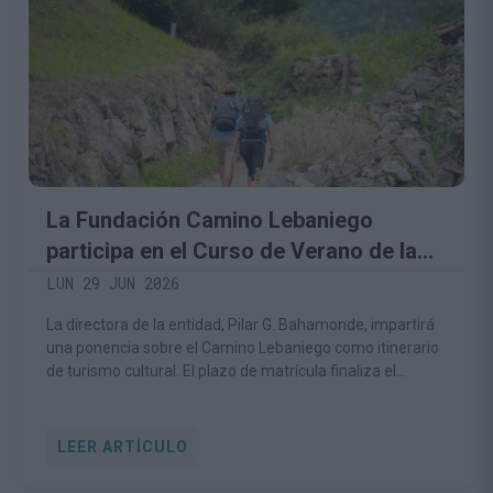
La Fundación Camino Lebaniego
participa en el Curso de Verano de la
UC sobre patrimonio cultural y turismo
LUN 29 JUN 2026
La directora de la entidad, Pilar G. Bahamonde, impartirá
una ponencia sobre el Camino Lebaniego como itinerario
de turismo cultural. El plazo de matrícula finaliza el
próximo 2 de julio.
LEER ARTÍCULO