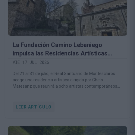
La Fundación Camino Lebaniego
impulsa las Residencias Artísticas
Montesclaros para convertir el
VIE 17 JUL 2026
patrimonio religioso y natural en motor
Del 21 al 31 de julio, el Real Santuario de Montesclaros
de creación contemporánea
acoge una residencia artística dirigida por Chelo
Matesanz que reunirá a ocho artistas contemporáneos
de distintas disciplinas.
LEER ARTÍCULO