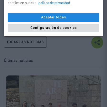
detalles en nuestra
política de privacidad
.
El premio es una estatua de bronce, obra de la artista cántabra
Mercedes Rodríguez Elvira, que representa unas alas de ángel,
muy frecuentes en la iconografía de Beato, que protegen el
Aceptar todas
Monasterio de Santo Toribio de Liébana y el entorno montañoso
que lo rodea.
Configuración de cookies
TODAS LAS NOTICIAS
Últimas noticias