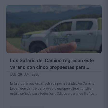
Los Safaris del Camino regresan este
verano con cinco propuestas para
descubrir la biodiversidad del territorio
LUN 29 JUN 2026
lebaniego
Esta programación, impulsada por la Fundación Camino
Lebaniego dentro del proyecto europeo Steps for LIFE,
está diseñada para todos los públicos a partir de 8 años e
invita a conocer la naturaleza desde una perspectiva
respetuosa y educativa.