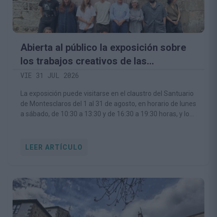
Abierta al público la exposición sobre
los trabajos creativos de las
Residencias Artísticas Montesclaros
VIE 31 JUL 2026
La exposición puede visitarse en el claustro del Santuario
de Montesclaros del 1 al 31 de agosto, en horario de lunes
a sábado, de 10:30 a 13:30 y de 16:30 a 19:30 horas, y los
domingos de 16:30 a 19:30 horas
LEER ARTÍCULO