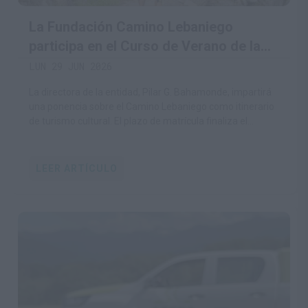
La Fundación Camino Lebaniego
participa en el Curso de Verano de la
UC sobre patrimonio cultural y turismo
LUN 29 JUN 2026
La directora de la entidad, Pilar G. Bahamonde, impartirá
una ponencia sobre el Camino Lebaniego como itinerario
de turismo cultural. El plazo de matrícula finaliza el
próximo 2 de julio.
LEER ARTÍCULO