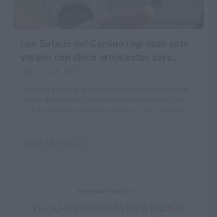
Los Safaris del Camino regresan este
verano con cinco propuestas para
descubrir la biodiversidad del territorio
LUN 29 JUN 2026
lebaniego
Esta programación, impulsada por la Fundación Camino
Lebaniego dentro del proyecto europeo Steps for LIFE,
está diseñada para todos los públicos a partir de 8 años e
invita a conocer la naturaleza desde una perspectiva
respetuosa y educativa.
LEER ARTÍCULO