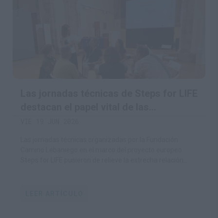
Las jornadas técnicas de Steps for LIFE
destacan el papel vital de las
comunidades rurales en la
VIE 19 JUN 2026
conservación del medio natural
Las jornadas técnicas organizadas por la Fundación
Camino Lebaniego en el marco del proyecto europeo
Steps for LIFE pusieron de relieve la estrecha relación
entre la conservación de la biodiversidad y la viabilidad de
las comunidades rurales
LEER ARTÍCULO