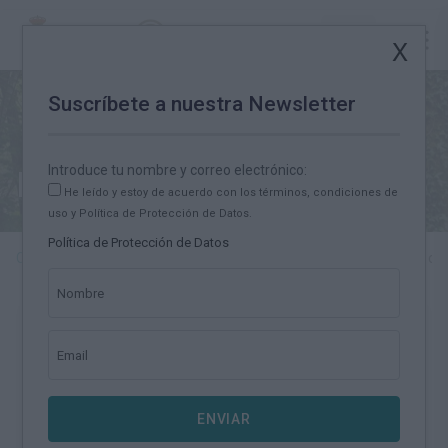
Potes
Suscríbete a nuestra Newsletter
Introduce tu nombre y correo electrónico:
Noticias
He leído y estoy de acuerdo con los términos, condiciones de
uso y Política de Protección de Datos.
Política de Protección de Datos
Camino Lebaniego
Noticias
El Camino Lebaniego ya cuenta con u
Nombre
El Camino Lebaniego ya cuenta
Email
con una nueva credencial oficial y
el certificado ‘Lebannensis’
ENVIAR
Miércoles 20 Mayo 2026