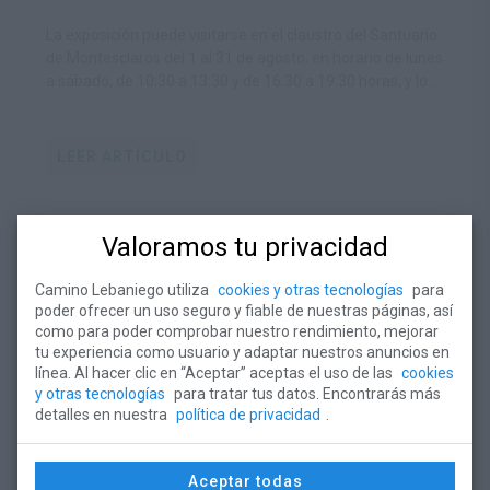
La exposición puede visitarse en el claustro del Santuario
de Montesclaros del 1 al 31 de agosto, en horario de lunes
a sábado, de 10:30 a 13:30 y de 16:30 a 19:30 horas, y los
domingos de 16:30 a 19:30 horas
LEER ARTÍCULO
Valoramos tu privacidad
Camino Lebaniego utiliza
cookies y otras tecnologías
para
poder ofrecer un uso seguro y fiable de nuestras páginas, así
como para poder comprobar nuestro rendimiento, mejorar
tu experiencia como usuario y adaptar nuestros anuncios en
línea. Al hacer clic en “Aceptar” aceptas el uso de las
cookies
y otras tecnologías
para tratar tus datos. Encontrarás más
detalles en nuestra
política de privacidad
.
La Fundación Camino Lebaniego
Aceptar todas