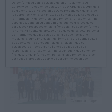
De conformidad con lo establecido en el Reglamento UE
2016/679 de Protección de Datos, en la Ley Orgánica 3/2018, de 5
Por primera vez, esta institución, a través de la
de diciembre, de Protección de Datos Personales y garantía de
Fundación Camino Lebaniego, y el Obispado de
los derechos, y en la Ley 34/2002 de Servicios de la Sociedad de
la Información y de comercio electrónico, la Fundación Camino
Santander, coeditan un documento oficial único
Lebaniego, pone en su conocimiento que los diversos datos
que servirá como "libro de viaje" y memoria
solicitados y recabados en dicha ficha serán tratados conforme a
la normativa vigente de protección de datos de carácter personal.
material para los peregrinos.
Le informamos que los datos personales que nos aporte
mediante la cumplimentación del formulario y los demás datos
que aporte como consecuencia de la relación que se
establezca, se incorporarán a ficheros de los cuales es
responsable la Fundación Camino Lebaniego, y que tienen por
finalidad, remitir información, por canal electrónico, sobre las
actividades, productos y servicios del Camino Lebaniego.
Ampliar imagen