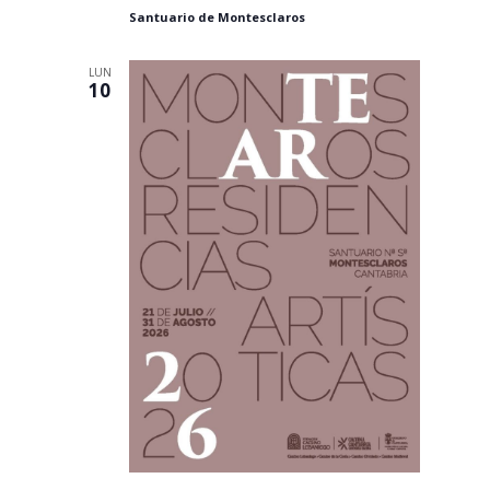
Santuario de Montesclaros
LUN
10