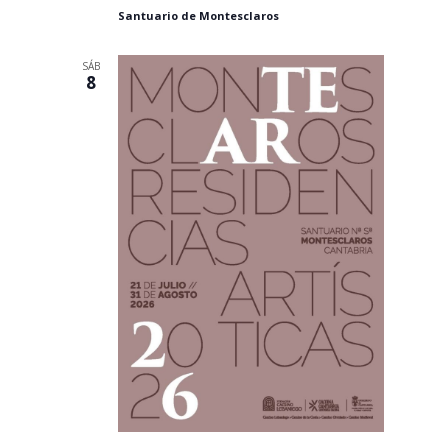
Santuario de Montesclaros
SÁB
8