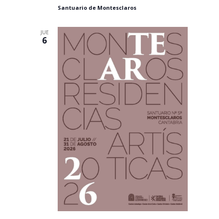
Santuario de Montesclaros
JUE
6