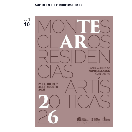
Santuario de Montesclaros
LUN
10