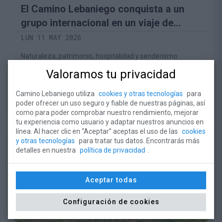
El Camino Lebaniego conquista a un
grupo internacional en un viaje de
prensa lleno de experiencias auténticas
LUN 11 MAY 2026
Naturaleza, patrimonio, hospitalidad y senderismo
marcaron un recorrido por Cantabria que dejó una
Valoramos tu privacidad
excelente impresión entre los participantes y abrió
nuevas oportunidades de colaboración turística
Camino Lebaniego utiliza
cookies y otras tecnologías
para
internacional
poder ofrecer un uso seguro y fiable de nuestras páginas, así
como para poder comprobar nuestro rendimiento, mejorar
tu experiencia como usuario y adaptar nuestros anuncios en
línea. Al hacer clic en “Aceptar” aceptas el uso de las
cookies
y otras tecnologías
para tratar tus datos. Encontrarás más
detalles en nuestra
política de privacidad
.
Aceptar todas
Configuración de cookies