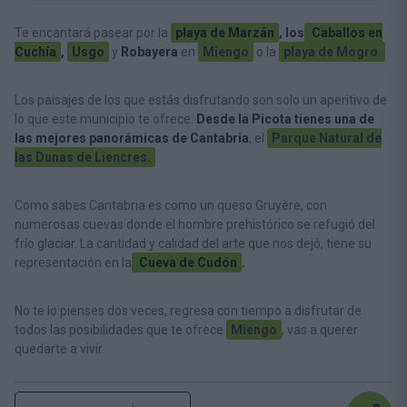
Te encantará pasear por la
playa de Marzán
, los
Caballos en
Cuchía
,
Usgo
y
Robayera
en
Miengo
o la
playa de Mogro
.
Los paisajes de los que estás disfrutando son solo un aperitivo de
lo que este municipio te ofrece.
Desde la Picota tienes una de
las mejores panorámicas de Cantabria
, el
Parque Natural de
las Dunas de Liencres.
Como sabes Cantabria es como un queso Gruyère, con
numerosas cuevas donde el hombre prehistórico se refugió del
frío glaciar. La cantidad y calidad del arte que nos dejó, tiene su
representación en la
Cueva de Cudón
.
No te lo pienses dos veces, regresa con tiempo a disfrutar de
todos las posibilidades que te ofrece
Miengo
, vas a querer
quedarte a vivir.