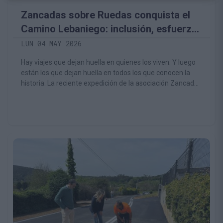
Zancadas sobre Ruedas conquista el
Camino Lebaniego: inclusión, esfuerzo
y emoción hasta Santo Toribio
LUN 04 MAY 2026
Hay viajes que dejan huella en quienes los viven. Y luego
están los que dejan huella en todos los que conocen la
historia. La reciente expedición de la asociación Zancadas
sobre Ruedas por el Camino Lebaniego es uno de esos
ejemplos que recuerdan que la inclusión no es una teoría:
es una realidad que se construye paso a paso, kilómetro a
kilómetro y persona a persona