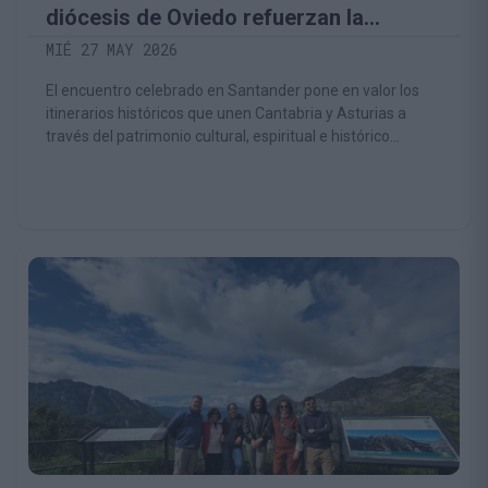
diócesis de Oviedo refuerzan la
colaboración en torno a los Caminos
MIÉ 27 MAY 2026
del Norte
El encuentro celebrado en Santander pone en valor los
itinerarios históricos que unen Cantabria y Asturias a
través del patrimonio cultural, espiritual e histórico
compartido