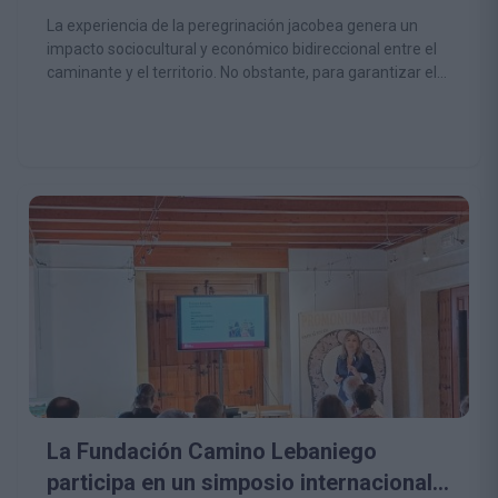
marco del proyecto ULTREIA SUDOE
La experiencia de la peregrinación jacobea genera un
impacto sociocultural y económico bidireccional entre el
caminante y el territorio. No obstante, para garantizar el
derecho de participación intrínseco a toda persona,
independientemente de su edad, salud o discapacidad,
los modelos de gestión del Camino de Santiago deben
evolucionar hacia el diseño universal. Marta Cano
Fernández
marta@amica.es
Asociación Amica (Cantabria)
La Fundación Camino Lebaniego
participa en un simposio internacional