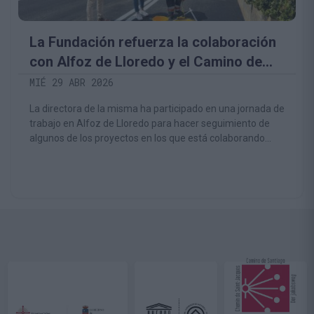
La Fundación refuerza la colaboración
con Alfoz de Lloredo y el Camino de
Santiago de la Costa
MIÉ 29 ABR 2026
La directora de la misma ha participado en una jornada de
trabajo en Alfoz de Lloredo para hacer seguimiento de
algunos de los proyectos en los que está colaborando
para la mejora del itinerario del Camino de Santiago de la
Costa