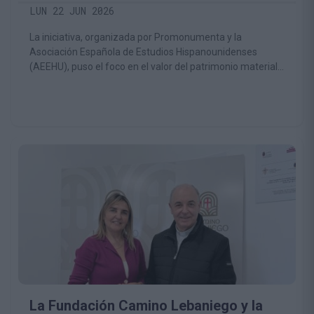
sobre el patrimonio del Camino de
LUN 22 JUN 2026
Santiago
La iniciativa, organizada por Promonumenta y la
Asociación Española de Estudios Hispanounidenses
(AEEHU), puso el foco en el valor del patrimonio material
e inmaterial asociado a las rutas jacobeas, más allá de la
experiencia del peregrinaje
La Fundación Camino Lebaniego y la